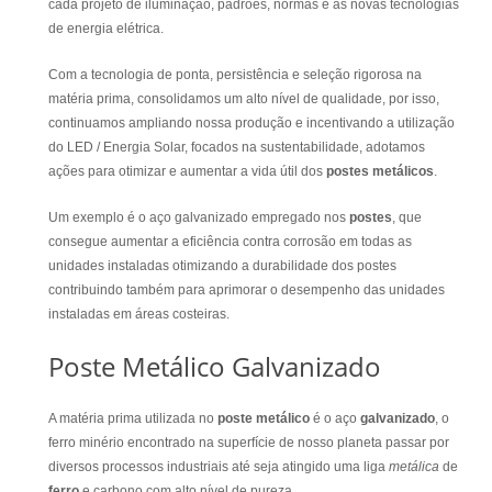
cada projeto de iluminação, padrões, normas e as novas tecnologias
de energia elétrica.
Com a tecnologia de ponta, persistência e seleção rigorosa na
matéria prima, consolidamos um alto nível de qualidade, por isso,
continuamos ampliando nossa produção e incentivando a utilização
do LED / Energia Solar, focados na sustentabilidade, adotamos
ações para otimizar e aumentar a vida útil dos
postes metálicos
.
Um exemplo é o aço galvanizado empregado nos
postes
, que
consegue aumentar a eficiência contra corrosão em todas as
unidades instaladas otimizando a durabilidade dos postes
contribuindo também para aprimorar o desempenho das unidades
instaladas em áreas costeiras.
Poste Metálico Galvanizado
A matéria prima utilizada no
poste metálico
é o aço
galvanizado
, o
ferro minério encontrado na superfície de nosso planeta passar por
diversos processos industriais até seja atingido uma liga
metálica
de
ferro
e carbono com alto nível de pureza.