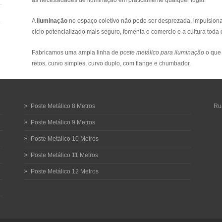
as necessidades de iluminação em praticamente qualquer lugar.
A
iluminação
no espaço coletivo não pode ser desprezada, impulsiona
ciclo potencializado mais seguro, fomenta o comercio e a cultura toda
Fabricamos uma ampla linha de
poste metálico para iluminação
o que 
retos, curvo simples, curvo duplo, com flange e chumbador.
Poste Metálico 8 Metros
Rua
Poste Metálico 9 Metros
Poste Metálico 10 Metros
Poste Metálico 11 Metros
Poste Metálico 12 Metros