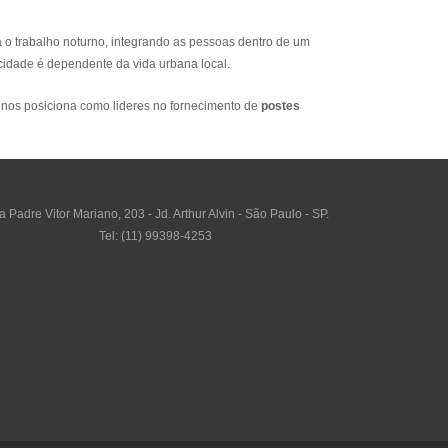
 o trabalho noturno, integrando as pessoas dentro de um
 cidade é dependente da vida urbana local.
nos posiciona como lideres no fornecimento de
postes
 Padre Vitor Mariano, 203 - Jd. Arthur Alvin - São Paulo - SP.
Tel: (11) 99398-4253