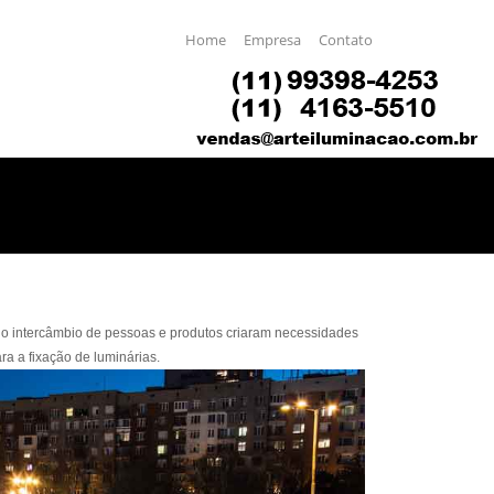
Home
Empresa
Contato
e o intercâmbio de pessoas e produtos criaram necessidades
ra a fixação de luminárias.