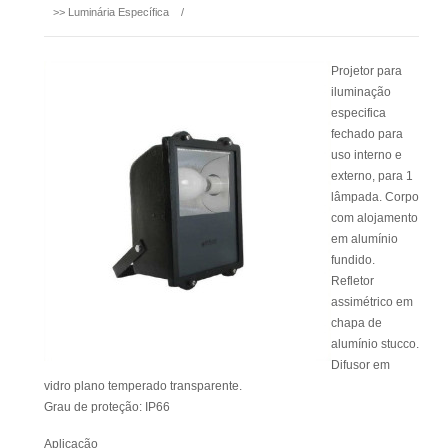
>>
Luminária Específica
/
Projetor para
iluminação
especifica
fechado para
uso interno e
externo, para 1
lâmpada. Corpo
com alojamento
em alumínio
fundido.
Refletor
assimétrico em
chapa de
alumínio stucco.
Difusor em
vidro plano temperado transparente.
Grau de proteção: IP66
Aplicação