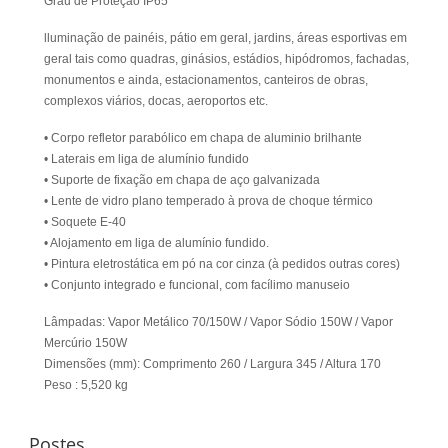
Grau de Proteção IP65
lluminação de painéis, pátio em geral, jardins, áreas esportivas em
geral tais como quadras, ginásios, estádios, hipódromos, fachadas,
monumentos e ainda, estacionamentos, canteiros de obras,
complexos viários, docas, aeroportos etc.
• Corpo refletor parabólico em chapa de aluminio brilhante
• Laterais em liga de alumínio fundido
• Suporte de fixação em chapa de aço galvanizada
• Lente de vidro plano temperado à prova de choque térmico
• Soquete E-40
• Alojamento em liga de alumínio fundido.
• Pintura eletrostática em pó na cor cinza (à pedidos outras cores)
• Conjunto integrado e funcional, com facílimo manuseio
Lâmpadas: Vapor Metálico 70/150W / Vapor Sódio 150W / Vapor
Mercúrio 150W
Dimensões (mm): Comprimento 260 / Largura 345 / Altura 170
Peso : 5,520 kg
Postes