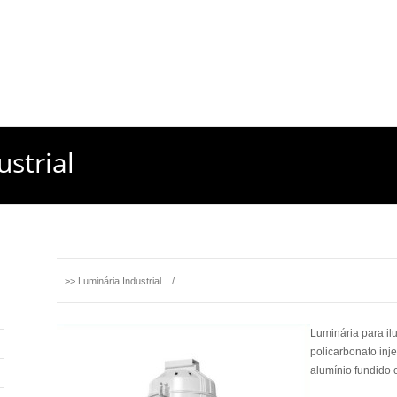
strial
>>
Luminária Industrial
/
Luminária para il
policarbonato inj
alumínio fundido