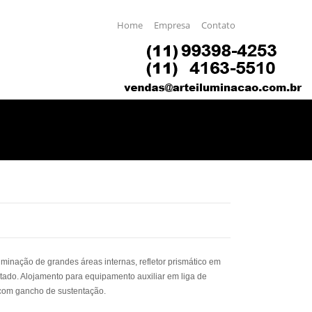
Home
Empresa
Contato
uminação de grandes áreas internas, refletor prismático em
etado. Alojamento para equipamento auxiliar em liga de
 com gancho de sustentação.