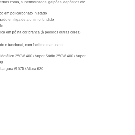
ernas como, supermercados, galpões, depósitos etc.
ico em policarbonato injetado
grado em liga de alumínio fundido
ão
ática em pó na cor branca (à pedidos outras cores)
ado e funcional, com facílimo manuseio
Metálico 250W-400 / Vapor Sódio 250W-400 / Vapor
00
argura Ø 575 / Altura 620