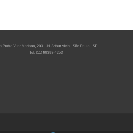
 Padre Vitor Mariano, 203 - Jd. Arthur Alvin - São Paulo - SP.
Tel: (11) 99398-4253