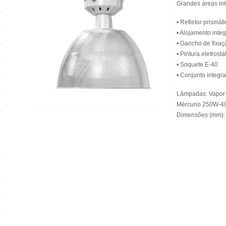
Grandes áreas int
• Refletor prismát
• Alojamento inte
• Gancho de fixaç
• Pintura eletrost
• Soquete E-40
• Conjunto integr
Lâmpadas: Vapor 
Mércurio 250W-4
Dimensões (mm): L