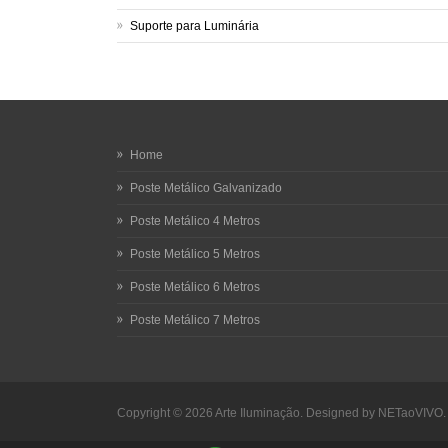
Suporte para Luminária
Home
Poste Metálico Galvanizado
Poste Metálico 4 Metros
Poste Metálico 5 Metros
Poste Metálico 6 Metros
Poste Metálico 7 Metros
Copyright © 2026
Arte Iluminação.
Designed by
NETaoVIVO
.