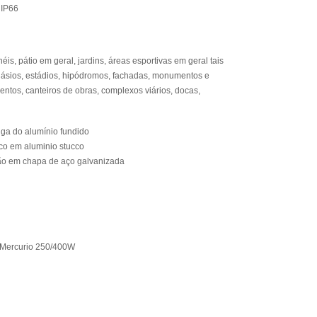
 IP66
éis, pátio em geral, jardins, áreas esportivas em geral tais
ásios, estádios, hipódromos, fachadas, monumentos e
ntos, canteiros de obras, complexos viários, docas,
iga do alumínio fundido
ico em aluminio stucco
ção em chapa de aço galvanizada
 Mercurio 250/400W