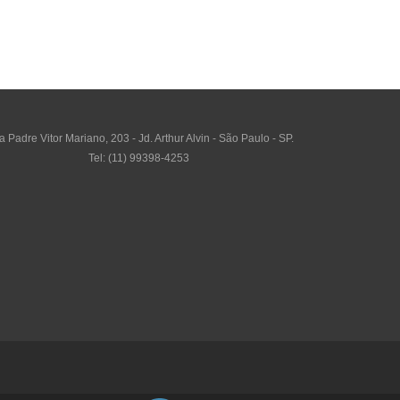
 Padre Vitor Mariano, 203 - Jd. Arthur Alvin - São Paulo - SP.
Tel: (11) 99398-4253