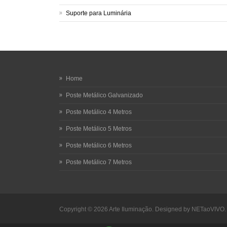
Suporte para Luminária
Home
Poste Metálico Galvanizado
Poste Metálico 4 Metros
Poste Metálico 5 Metros
Poste Metálico 6 Metros
Poste Metálico 7 Metros
Copyright © 2026
Arte Iluminação.
Designed by
NETaoVIVO
.