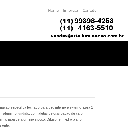
Home
Empresa
Contato
inação especifica fechado para uso interno e externo, para 1
 alumínio fundido, com aletas de dissipação de calor.
 em chapa de alumínio stucco. Difusor em vidro plano
rente.