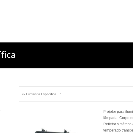
fica
>>
Luminária Específica
/
Projetor para ilum
lâmpada. Corpo em
Refletor simétrico
temperado transpa