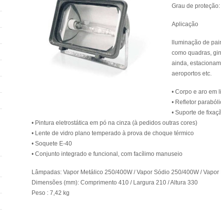
Grau de proteção:
Aplicação
lluminação de pain
como quadras, gin
ainda, estacioname
aeroportos etc.
• Corpo e aro em l
• Refletor paraból
• Suporte de fixa
• Pintura eletrostática em pó na cinza (à pedidos outras cores)
• Lente de vidro plano temperado à prova de choque térmico
• Soquete E-40
• Conjunto integrado e funcional, com facílimo manuseio
Lâmpadas: Vapor Metálico 250/400W / Vapor Sódio 250/400W / Vapor
Dimensões (mm): Comprimento 410 / Largura 210 / Altura 330
Peso : 7,42 kg